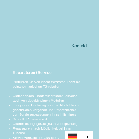
Kontakt
Reparaturen / Service:
Profitieren Sie von einem Werkstatt-Team mit
beinahe magischen Fähigkeiten.
Umfassendes Ersatzteilsortiment, teilweise
auch von abgekündigten Modellen
Langjährige Erfahrung über die Möglichkeiten,
gesetzlichen Vorgaben und Umsetzbarkeit
von Sonderanpassungen Ihres Hilfsmittels
Schnelle Reaktionszeit
Überbrückungsgeräte (nach Verfügbarkeit)
Reparaturen nach Möglichkeit bei Ihnen
zuhause
Serviceverträge gemäss MepV