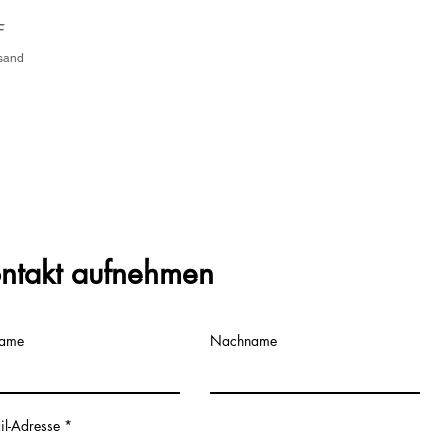
F
rsand
ntakt aufnehmen
name
Nachname
il-Adresse