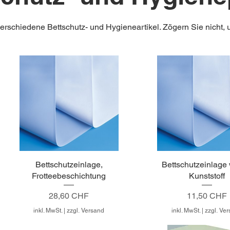
verschiedene Bettschutz- und Hygieneartikel. Zögern Sie nicht, 
Bettschutzeinlage,
Bettschutzeinlage 
Frotteebeschichtung
Kunststoff
Preis
Preis
28,60 CHF
11,50 CHF
inkl. MwSt.
|
zzgl. Versand
inkl. MwSt.
|
zzgl. Ve