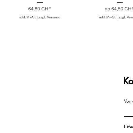
Preis
Sale-Preis
64,80 CHF
ab
64,50 CH
inkl. MwSt.
|
zzgl. Versand
inkl. MwSt.
|
zzgl. Ve
Ko
Vor
E-Ma