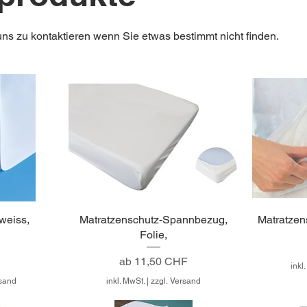
uns zu kontaktieren wenn Sie etwas bestimmt nicht finden.
weiss,
Matratzenschutz-Spannbezug,
Matratze
Folie,
Sale-Preis
ab
11,50 CHF
inkl
rsand
inkl. MwSt.
|
zzgl. Versand