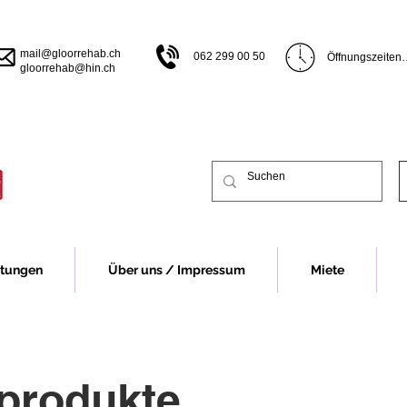
mail@gloorrehab.ch
062 299 00 50
Öffnungszeiten

gloorrehab@hin.ch
Öffnungszeiten B
Montag bis Donn
bis 17.00 Uhr

Freitag 07.30 bi
Vor Feiertagen s
früher.

Öffnungszeiten 
Montag 13.00 bi
Dienstag bis Do
13.00-16.30 Uhr
Freitag 07.30 - 
stungen
Über uns / Impressum
Miete
Vor Feiertagen s
früher.

Für eine Beratu
Fall um eine Te
eprodukte