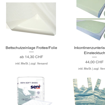
Bettschutzeinlage Frottee/Folie
Inkontinenzunterla
Einstecktuc
Sale-Preis
ab
14,30 CHF
Preis
44,00 CHF
inkl. MwSt.
|
zzgl. Versand
inkl. MwSt.
|
zzgl. Ve