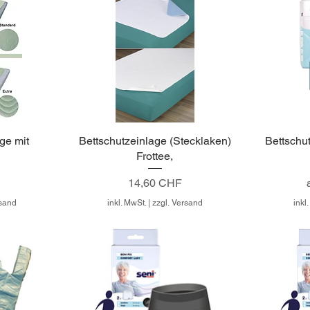
ge mit
Bettschutzeinlage (Stecklaken)
Bettschu
h
Frottee,
Preis
14,60 CHF
rsand
inkl. MwSt.
|
zzgl. Versand
inkl