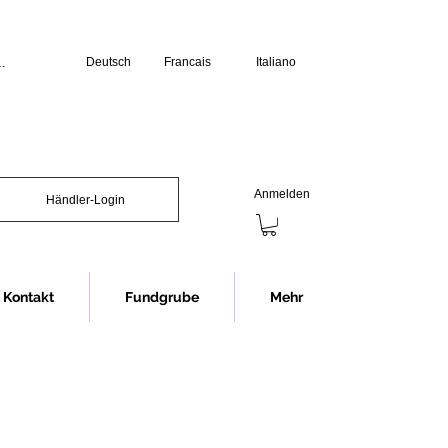
Deutsch
Francais
Italiano
üro:

erstag: 07.30 bis 12.00 Uhr und 13.00 
s 12.00 Uhr und 13.00 bis 16.00 Uhr

chliessen wir jeweils eine Stunde 
Anmelden
Händler-Login
Showroom (Anmeldung erforderlich):

s 16.30 Uhr

nnerstag 07.30 bis 12.00 Uhr und 


12.00 Uhr

Kontakt
Fundgrube
Mehr
chliessen wir jeweils eine Stunde 
ng im Showroom bitten wir in jedem 
rminvereinbarung.