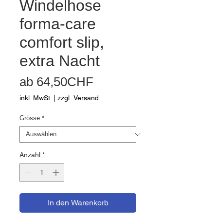
Windelhose
forma-care
comfort slip,
extra Nacht
Sale-
ab
64,50CHF
Preis
inkl. MwSt.
|
zzgl. Versand
Grösse
*
Anzahl
*
In den Warenkorb