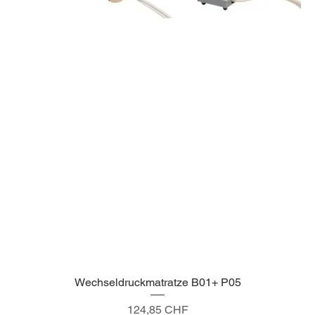
Wechseldruckmatratze B01+ P05
Schnellansicht
Preis
124,85 CHF