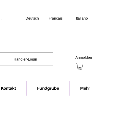
Deutsch
Francais
Italiano
üro:

erstag: 07.30 bis 12.00 Uhr und 13.00 
s 12.00 Uhr und 13.00 bis 16.00 Uhr

chliessen wir jeweils eine Stunde 
Anmelden
Händler-Login
Showroom (Anmeldung erforderlich):

s 16.30 Uhr

nnerstag 07.30 bis 12.00 Uhr und 


12.00 Uhr

Kontakt
Fundgrube
Mehr
chliessen wir jeweils eine Stunde 
ng im Showroom bitten wir in jedem 
rminvereinbarung.