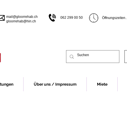
mail@gloorrehab.ch
062 299 00 50
Öffnungszeiten

gloorrehab@hin.ch
Öffnungszeiten B
Montag bis Donn
bis 17.00 Uhr

Freitag 07.30 bi
Vor Feiertagen s
früher.

Öffnungszeiten 
Montag 13.00 bi
Dienstag bis Do
13.00-16.30 Uhr
Freitag 07.30 - 
stungen
Über uns / Impressum
Miete
Vor Feiertagen s
früher.

Für eine Beratu
Fall um eine Te