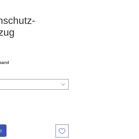
nschutz-
zug
Preis
rsand
b