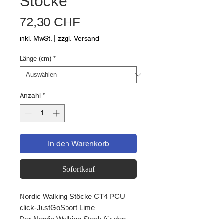
Stöcke
Preis
72,30 CHF
inkl. MwSt.
|
zzgl. Versand
Länge (cm)
*
Anzahl
*
In den Warenkorb
Sofortkauf
Nordic Walking Stöcke CT4 PCU
click-JustGoSport Lime
Der Nordic Walking Stock für den