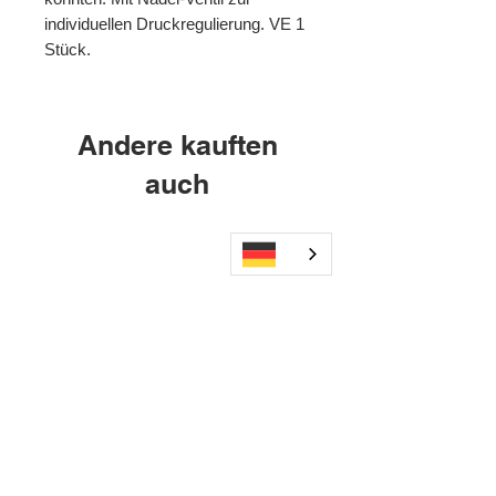
individuellen Druckregulierung. VE 1
Stück.
Andere kauften
auch
Wechseldruckmatratze B01+
AXI2GO Mauerhalteru
P05