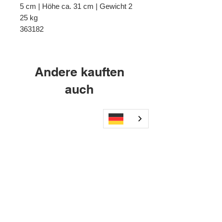
5 cm | Höhe ca. 31 cm | Gewicht 2
25 kg
363182
Andere kauften
auch
Wechseldruckmatratze B01+
AXI2GO Mauerhalteru