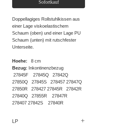
Sofortkauf
Doppellagiges Rollstuhlkissen aus
einer Lage viskoelastischem
Schaum (oben) und einer Lage PU
Schaum (unten) mit rutschfester
Unterseite.
Hoehe:
8 cm
Bezug:
Inkontinenzbezug
 27845F    27845Q   27842Q   
27850Q   27845S   278457 27847Q   
27850R   278427 27845R   27842R   
27840Q   27855R    27847R   
278407 27842S    27840R
LP