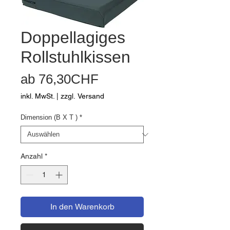
Doppellagiges
Rollstuhlkissen
Sale-
ab
76,30CHF
Preis
inkl. MwSt.
|
zzgl. Versand
Dimension (B X T )
*
Anzahl
*
In den Warenkorb