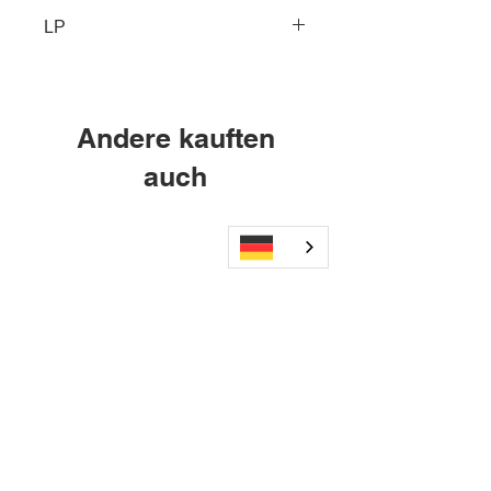
LP
Andere kauften
auch
Wechseldruckmatratze B01+
AXI2GO Mauerhalteru
P05