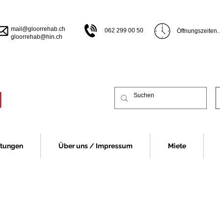
mail@gloorrehab.ch
062 299 00 50
Öffnungszeiten

gloorrehab@hin.ch
Öffnungszeiten B
Montag bis Donn
bis 17.00 Uhr

Freitag 07.30 bi
Vor Feiertagen s
früher.

Öffnungszeiten 
Montag 13.00 bi
Dienstag bis Do
13.00-16.30 Uhr
Freitag 07.30 - 
stungen
Über uns / Impressum
Miete
Vor Feiertagen s
früher.

Für eine Beratu
Fall um eine Te