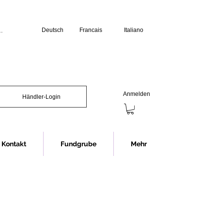
Deutsch
Francais
Italiano
üro:

erstag: 07.30 bis 12.00 Uhr und 13.00 
s 12.00 Uhr und 13.00 bis 16.00 Uhr

chliessen wir jeweils eine Stunde 
Anmelden
Händler-Login
Showroom (Anmeldung erforderlich):

s 16.30 Uhr

nnerstag 07.30 bis 12.00 Uhr und 


12.00 Uhr

Kontakt
Fundgrube
Mehr
chliessen wir jeweils eine Stunde 
ng im Showroom bitten wir in jedem 
rminvereinbarung.