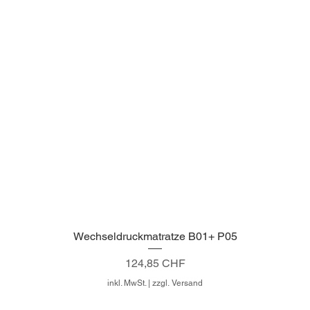
Wechseldruckmatratze B01+ P05
Schnellansicht
Preis
124,85 CHF
inkl. MwSt.
|
zzgl. Versand