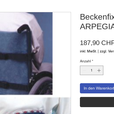
Beckenfi
ARPEGIA
187,90 CH
inkl. MwSt.
|
zzgl. Ve
Anzahl
*
In den Warenkor