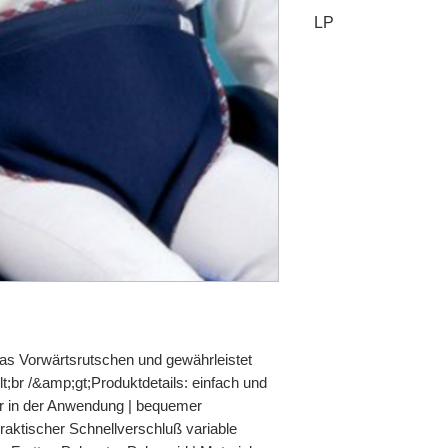
LP
S2.10
das Vorwärtsrutschen und gewährleistet
t;br /&amp;gt;Produktdetails: einfach und
er in der Anwendung | bequemer
praktischer Schnellverschluß variable