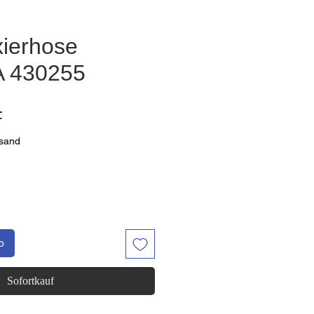
xierhose
 430255
Preis
F
rsand
b
Sofortkauf