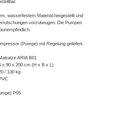
stell­bar.
lem, wasser­festem Material hergestellt und
 Verrutschungen vorzubeugen. Die Pumpen
b­unempfindlich.
ompressor (Pumpe) mit Regelung geliefert.
Matratze ARIA B01
6 x 90 x 200 cm (H x B x L)
20 / 130 kg
PVC
umpe) P05