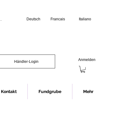
Deutsch
Francais
Italiano
üro:

erstag: 07.30 bis 12.00 Uhr und 13.00 
s 12.00 Uhr und 13.00 bis 16.00 Uhr

chliessen wir jeweils eine Stunde 
Anmelden
Händler-Login
Showroom (Anmeldung erforderlich):

s 16.30 Uhr

nnerstag 07.30 bis 12.00 Uhr und 


12.00 Uhr

Kontakt
Fundgrube
Mehr
chliessen wir jeweils eine Stunde 
ng im Showroom bitten wir in jedem 
rminvereinbarung.