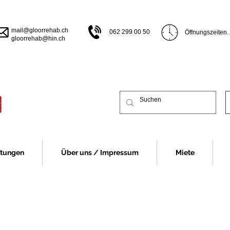
mail@gloorrehab.ch
062 299 00 50
Öffnungszeiten

gloorrehab@hin.ch
Öffnungszeiten B
Montag bis Donn
bis 17.00 Uhr

Freitag 07.30 bi
Vor Feiertagen s
früher.

Öffnungszeiten 
Montag 13.00 bi
Dienstag bis Do
13.00-16.30 Uhr
Freitag 07.30 - 
stungen
Über uns / Impressum
Miete
Vor Feiertagen s
früher.

Für eine Beratu
Fall um eine Te