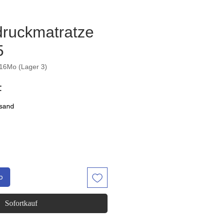
ruckmatratze
5
16Mo (Lager 3)
Preis
F
rsand
b
Sofortkauf