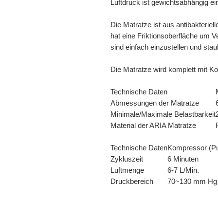
Luft­druck ist gewichts­abhängig ein­
Die Matratze ist aus antibakteriel
hat eine Friktions­oberfläche um
sind einfach einzustellen und stau
Die Matratze wird komplett mit K
Technische Daten
Abmessungen der Matratze
Minimale/Maximale Belastbarkeit
Material der ARIA Matratze
Technische Daten
Kompressor (P
Zykluszeit
6 Minuten
Luftmenge
6-7 L/Min.
Druckbereich
70~130 mm Hg