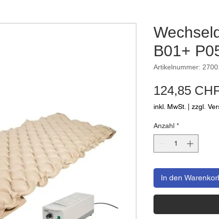
Wechseld
B01+ P0
Artikelnummer: 2700
124,85 CH
inkl. MwSt.
|
zzgl. Ve
Anzahl
*
In den Warenkor