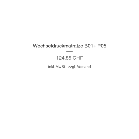
Wechseldruckmatratze B01+ P05
Schnellansicht
Preis
124,85 CHF
inkl. MwSt.
|
zzgl. Versand
Newsletter
Impressum
AGB's