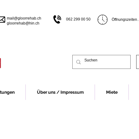
mail@gloorrehab.ch
062 299 00 50
Öffnungszeiten

gloorrehab@hin.ch
Öffnungszeiten B
Montag bis Donn
bis 17.00 Uhr

Freitag 07.30 bi
Vor Feiertagen s
früher.

Öffnungszeiten 
Montag 13.00 bi
Dienstag bis Do
13.00-16.30 Uhr
Freitag 07.30 - 
stungen
Über uns / Impressum
Miete
Vor Feiertagen s
früher.

Für eine Beratu
Fall um eine Te