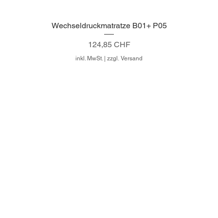
Wechseldruckmatratze B01+ P05
Schnellansicht
Preis
124,85 CHF
inkl. MwSt.
|
zzgl. Versand