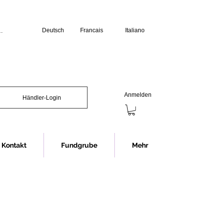
Deutsch
Francais
Italiano
üro:

erstag: 07.30 bis 12.00 Uhr und 13.00 
s 12.00 Uhr und 13.00 bis 16.00 Uhr

chliessen wir jeweils eine Stunde 
Anmelden
Händler-Login
Showroom (Anmeldung erforderlich):

s 16.30 Uhr

nnerstag 07.30 bis 12.00 Uhr und 


12.00 Uhr

Kontakt
Fundgrube
Mehr
chliessen wir jeweils eine Stunde 
ng im Showroom bitten wir in jedem 
rminvereinbarung.