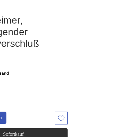
eimer,
gender
erschluß
Preis
rsand
b
Sofortkauf