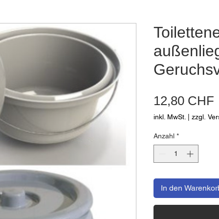
Toiletten
außenlie
Geruchsv
12,80 CHF
inkl. MwSt.
|
zzgl. Ve
Anzahl
*
In den Warenkor