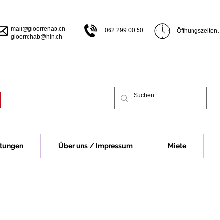
mail@gloorrehab.ch
062 299 00 50
Öffnungszeiten

gloorrehab@hin.ch
Öffnungszeiten B
Montag bis Donn
bis 17.00 Uhr

Freitag 07.30 bi
Vor Feiertagen s
früher.

Öffnungszeiten 
Montag 13.00 bi
Dienstag bis Do
13.00-16.30 Uhr
Freitag 07.30 - 
stungen
Über uns / Impressum
Miete
Vor Feiertagen s
früher.

Für eine Beratu
Fall um eine Te