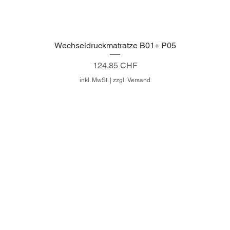
Wechseldruckmatratze B01+ P05
Schnellansicht
Preis
124,85 CHF
inkl. MwSt.
|
zzgl. Versand