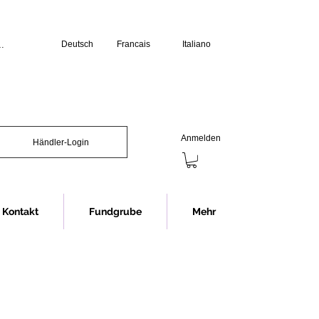
Deutsch
Francais
Italiano
üro:

erstag: 07.30 bis 12.00 Uhr und 13.00 
s 12.00 Uhr und 13.00 bis 16.00 Uhr

chliessen wir jeweils eine Stunde 
Anmelden
Händler-Login
Showroom (Anmeldung erforderlich):

s 16.30 Uhr

nnerstag 07.30 bis 12.00 Uhr und 


12.00 Uhr

Kontakt
Fundgrube
Mehr
chliessen wir jeweils eine Stunde 
ng im Showroom bitten wir in jedem 
rminvereinbarung.