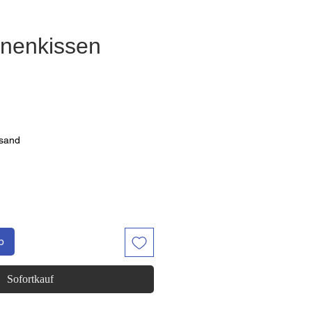
nenkissen
Preis
rsand
b
Sofortkauf