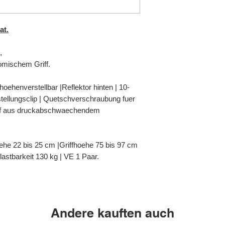
at.
,
omischem Griff.
oehenverstellbar |Reflektor hinten | 10-
stellungsclip | Quetschverschraubung fuer
iff aus druckabschwaechendem
he 22 bis 25 cm |Griffhoehe 75 bis 97 cm
astbarkeit 130 kg | VE 1 Paar.
Andere kauften auch