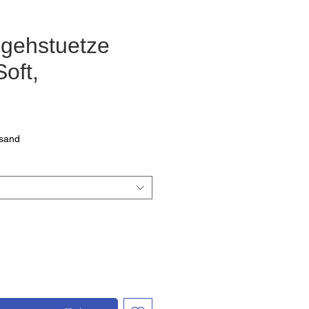
gehstuetze
oft,
Preis
rsand