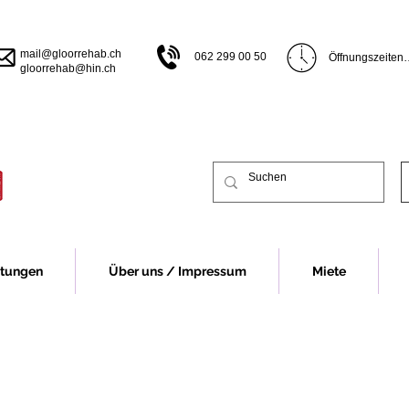
mail@gloorrehab.ch
062 299 00 50
Öffnungszeiten

gloorrehab@hin.ch
Öffnungszeiten B
Montag bis Donn
bis 17.00 Uhr

Freitag 07.30 bi
Vor Feiertagen s
früher.

Öffnungszeiten 
Montag 13.00 bi
Dienstag bis Do
13.00-16.30 Uhr
Freitag 07.30 - 
stungen
Über uns / Impressum
Miete
Vor Feiertagen s
früher.

Für eine Beratu
Fall um eine Te