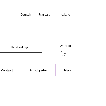
Deutsch
Francais
Italiano
üro:

erstag: 07.30 bis 12.00 Uhr und 13.00 
s 12.00 Uhr und 13.00 bis 16.00 Uhr

chliessen wir jeweils eine Stunde 
Anmelden
Händler-Login
Showroom (Anmeldung erforderlich):

s 16.30 Uhr

nnerstag 07.30 bis 12.00 Uhr und 


12.00 Uhr

Kontakt
Fundgrube
Mehr
chliessen wir jeweils eine Stunde 
ng im Showroom bitten wir in jedem 
rminvereinbarung.