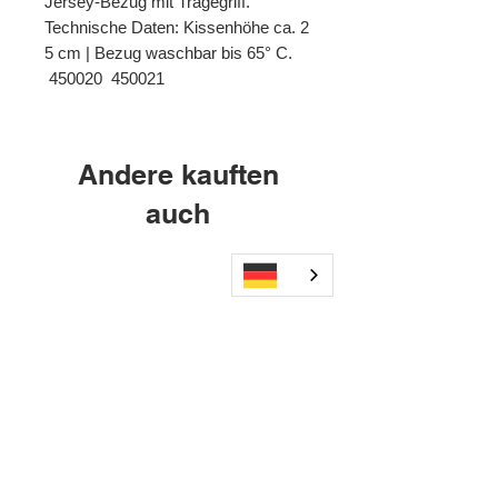
Jersey-Bezug mit Tragegriff.
Technische Daten: Kissenhöhe ca. 2
5 cm | Bezug waschbar bis 65° C.
 450020  450021
Andere kauften
auch
Wechseldruckmatratze B01+
AXI2GO Mauerhalteru