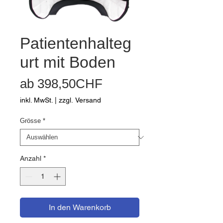
Patientenhalteg
urt mit Boden
Sale-
ab
398,50CHF
Preis
inkl. MwSt.
|
zzgl. Versand
Grösse
*
Anzahl
*
In den Warenkorb