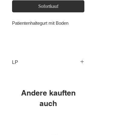
Sofortkauf
Patientenhaltegurt mit Boden
KR608X KR607X KR606X KR609X
LP
Andere kauften
auch