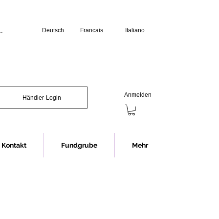
Deutsch
Francais
Italiano
üro:

erstag: 07.30 bis 12.00 Uhr und 13.00 
s 12.00 Uhr und 13.00 bis 16.00 Uhr

chliessen wir jeweils eine Stunde 
Anmelden
Händler-Login
Showroom (Anmeldung erforderlich):

s 16.30 Uhr

nnerstag 07.30 bis 12.00 Uhr und 


12.00 Uhr

Kontakt
Fundgrube
Mehr
chliessen wir jeweils eine Stunde 
ng im Showroom bitten wir in jedem 
rminvereinbarung.