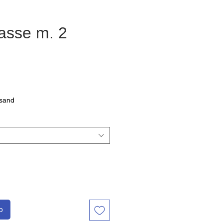
asse m. 2
eis
rsand
b