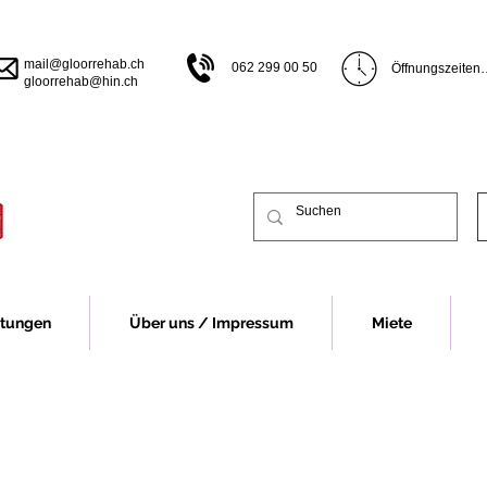
mail@gloorrehab.ch
062 299 00 50
Öffnungszeiten

gloorrehab@hin.ch
Öffnungszeiten B
Montag bis Donn
bis 17.00 Uhr

Freitag 07.30 bi
Vor Feiertagen s
früher.

Öffnungszeiten 
Montag 13.00 bi
Dienstag bis Do
13.00-16.30 Uhr
Freitag 07.30 - 
stungen
Über uns / Impressum
Miete
Vor Feiertagen s
früher.

Für eine Beratu
Fall um eine Te