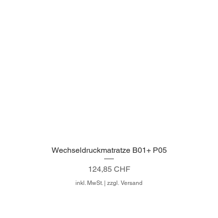
Wechseldruckmatratze B01+ P05
Schnellansicht
Preis
124,85 CHF
inkl. MwSt.
|
zzgl. Versand