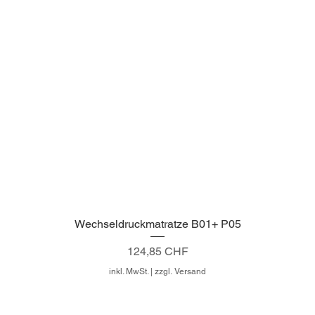
Wechseldruckmatratze B01+ P05
Schnellansicht
Preis
124,85 CHF
inkl. MwSt.
|
zzgl. Versand