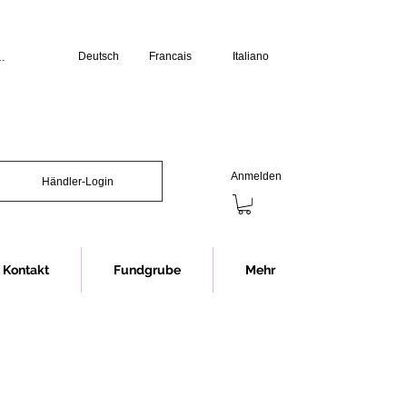
Deutsch
Francais
Italiano
üro:

erstag: 07.30 bis 12.00 Uhr und 13.00 
s 12.00 Uhr und 13.00 bis 16.00 Uhr

chliessen wir jeweils eine Stunde 
Anmelden
Händler-Login
Showroom (Anmeldung erforderlich):

s 16.30 Uhr

nnerstag 07.30 bis 12.00 Uhr und 


12.00 Uhr

Kontakt
Fundgrube
Mehr
chliessen wir jeweils eine Stunde 
ng im Showroom bitten wir in jedem 
rminvereinbarung.