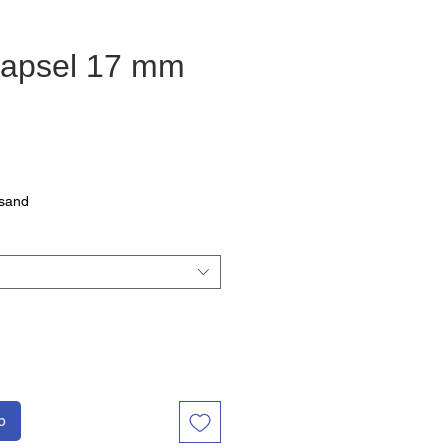
kapsel 17 mm
eis
rsand
b