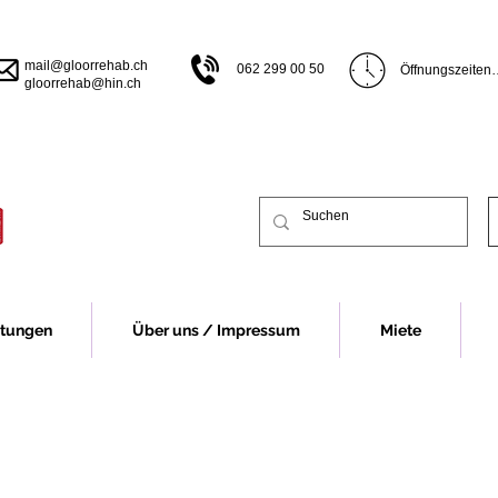
mail@gloorrehab.ch
062 299 00 50
Öffnungszeiten

gloorrehab@hin.ch
Öffnungszeiten B
Montag bis Donn
bis 17.00 Uhr

Freitag 07.30 bi
Vor Feiertagen s
früher.

Öffnungszeiten 
Montag 13.00 bi
Dienstag bis Do
13.00-16.30 Uhr
Freitag 07.30 - 
stungen
Über uns / Impressum
Miete
Vor Feiertagen s
früher.

Für eine Beratu
Fall um eine Te