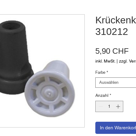
Krücken
310212
Pr
5,90 CHF
inkl. MwSt.
|
zzgl. Ve
Farbe
*
Auswählen
Anzahl
*
In den Warenkor