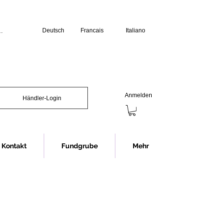
Deutsch
Francais
Italiano
üro:

erstag: 07.30 bis 12.00 Uhr und 13.00 
s 12.00 Uhr und 13.00 bis 16.00 Uhr

chliessen wir jeweils eine Stunde 
Anmelden
Händler-Login
Showroom (Anmeldung erforderlich):

s 16.30 Uhr

nnerstag 07.30 bis 12.00 Uhr und 


12.00 Uhr

Kontakt
Fundgrube
Mehr
chliessen wir jeweils eine Stunde 
ng im Showroom bitten wir in jedem 
rminvereinbarung.