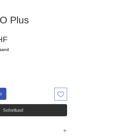
VO Plus
Preis
HF
rsand
b
Sofortkauf