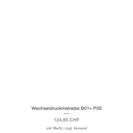
Wechseldruckmatratze B01+ P05
Schnellansicht
Preis
124,85 CHF
inkl. MwSt.
|
zzgl. Versand