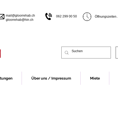
mail@gloorrehab.ch
062 299 00 50
Öffnungszeiten

gloorrehab@hin.ch
Öffnungszeiten B
Montag bis Donn
bis 17.00 Uhr

Freitag 07.30 bi
Vor Feiertagen s
früher.

Öffnungszeiten 
Montag 13.00 bi
Dienstag bis Do
13.00-16.30 Uhr
Freitag 07.30 - 
stungen
Über uns / Impressum
Miete
Vor Feiertagen s
früher.

Für eine Beratu
Fall um eine Te