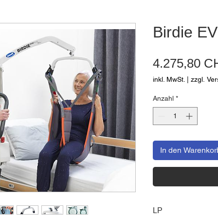
Birdie E
4.275,80 C
inkl. MwSt.
|
zzgl. Ve
Anzahl
*
In den Warenkor
LP