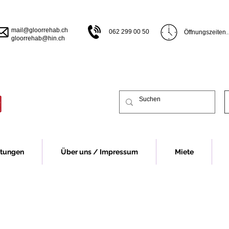
mail@gloorrehab.ch
062 299 00 50
Öffnungszeiten

gloorrehab@hin.ch
Öffnungszeiten B
Montag bis Donn
bis 17.00 Uhr

Freitag 07.30 bi
Vor Feiertagen s
früher.

Öffnungszeiten 
Montag 13.00 bi
Dienstag bis Do
13.00-16.30 Uhr
Freitag 07.30 - 
stungen
Über uns / Impressum
Miete
Vor Feiertagen s
früher.

Für eine Beratu
Fall um eine Te