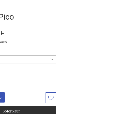
Pico
Sale-
HF
Preis
rsand
b
Sofortkauf