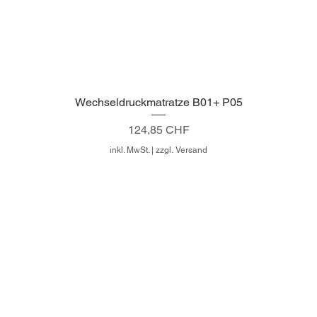
Wechseldruckmatratze B01+ P05
Schnellansicht
Preis
124,85 CHF
inkl. MwSt.
|
zzgl. Versand
Newsletter
Impressum
AGB's