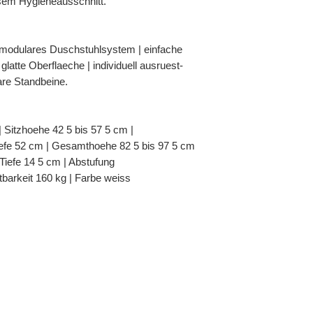
sem Hygieneausschnitt.
 modulares Duschstuhlsystem | einfache
latte Oberflaeche | individuell ausruest-
are Standbeine.
 | Sitzhoehe 42 5 bis 57 5 cm |
efe 52 cm | Gesamthoehe 82 5 bis 97 5 cm
Tiefe 14 5 cm | Abstufung
tbarkeit 160 kg | Farbe weiss