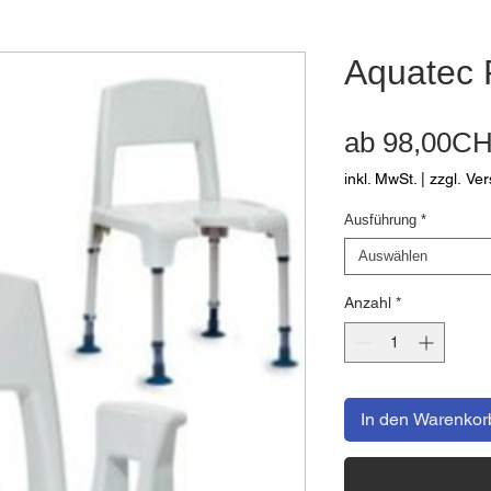
Aquatec 
ab
98,00C
inkl. MwSt.
|
zzgl. Ve
Ausführung
*
Auswählen
Anzahl
*
In den Warenkor