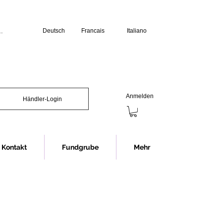
Deutsch
Francais
Italiano
üro:

erstag: 07.30 bis 12.00 Uhr und 13.00 
s 12.00 Uhr und 13.00 bis 16.00 Uhr

chliessen wir jeweils eine Stunde 
Anmelden
Händler-Login
Showroom (Anmeldung erforderlich):

s 16.30 Uhr

nnerstag 07.30 bis 12.00 Uhr und 


12.00 Uhr

Kontakt
Fundgrube
Mehr
chliessen wir jeweils eine Stunde 
ng im Showroom bitten wir in jedem 
rminvereinbarung.