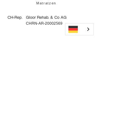
Matratzen
CH-Rep.
Gloor Rehab. & Co AG
CHRN-AR-20002569
Nächster
Zur Übersicht
Vorheriger
Newsletter abonnieren & nichts mehr
verpassen
E-Mail-Adresse
Senden